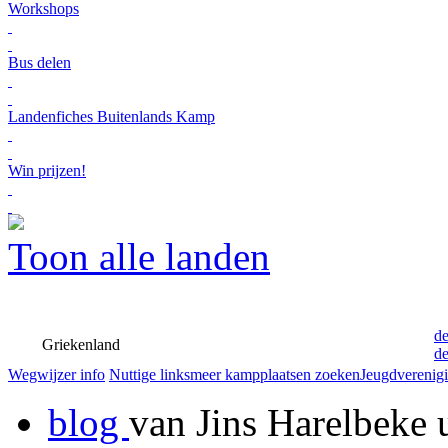
Workshops
Bus delen
Landenfiches Buitenlands Kamp
Win prijzen!
Toon alle landen
de
Griekenland
de
Wegwijzer info
Nuttige links
meer kampplaatsen zoeken
Jeugdverenig
blog
van Jins Harelbeke 