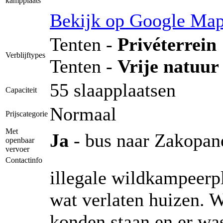
kampplaats
Bekijk op Google Ma
Tenten -
Privéterrein
Verblijftypes
Tenten -
Vrije natuur
55 slaapplaatsen
Capaciteit
Normaal
Prijscategorie
Met
Ja
- bus naar Zakopan
openbaar
vervoer
Contactinfo
illegale wildkampeerpla
wat verlaten huizen.
konden staan en er was