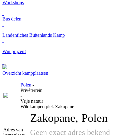
Workshops
Bus delen
Landenfiches Buitenlands Kamp
Win prijzen!
Overzicht kampplaatsen
Polen
-
Privéterrein
-
Vrije natuur
Wildkampeerplek Zakopane
Zakopane, Polen
Adres van
Geen exact adres bekend