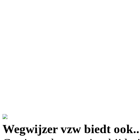
google maps embed lin
Wegwijzer vzw biedt ook..