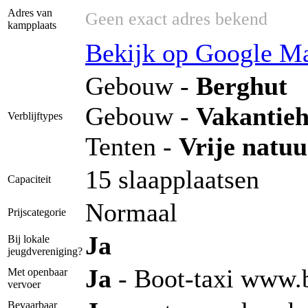
Adres van
Geen exact adres bekend
kampplaats
Bekijk op Google M
Gebouw -
Berghut
Gebouw -
Vakantieh
Verblijftypes
Tenten -
Vrije natuu
15 slaapplaatsen
Capaciteit
Normaal
Prijscategorie
Ja
Bij lokale
jeugdvereniging?
Ja
- Boot-taxi www.b
Met openbaar
vervoer
Bevaarbaar