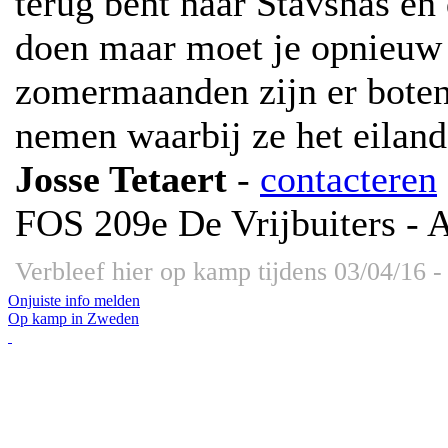
terug bent naar Stavsnäs en
doen maar moet je opnieuw b
zomermaanden zijn er boten
nemen waarbij ze het eilan
Josse Tetaert
-
contacteren
FOS 209e De Vrijbuiters - 
Verbleef hier op kamp tijdens 03/04/16 -
Onjuiste info melden
Op kamp in Zweden