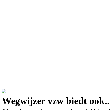
google maps embed lin
Wegwijzer vzw biedt ook..