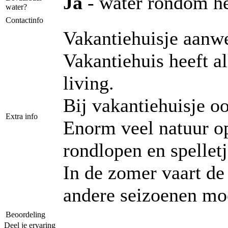
Ja
- water rondom he
water?
Contactinfo
Vakantiehuisje aanwe
Vakantiehuis heeft a
living.
Bij vakantiehuisje o
Extra info
Enorm veel natuur op
rondlopen en spelletj
In de zomer vaart de 
andere seizoenen moe
Beoordeling
Deel je ervaring