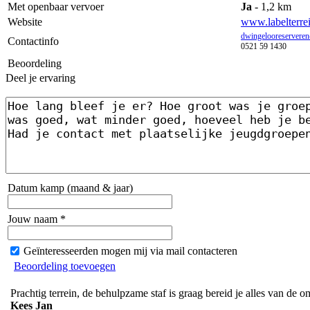
Met openbaar vervoer
Ja
- 1,2 km
Website
www.labelterre
dwingelooreservere
Contactinfo
0521 59 1430
Beoordeling
Deel je ervaring
Datum kamp (maand & jaar)
Jouw naam *
Geïnteresseerden mogen mij via mail contacteren
Beoordeling toevoegen
Prachtig terrein, de behulpzame staf is graag bereid je alles van de om
Kees Jan