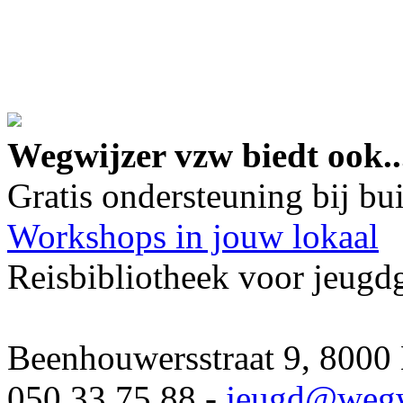
google maps embed lin
Wegwijzer vzw biedt ook..
Gratis ondersteuning bij b
Workshops in jouw lokaal
Reisbibliotheek voor jeugd
Beenhouwersstraat 9, 8000
050 33 75 88 -
jeugd
@wegw