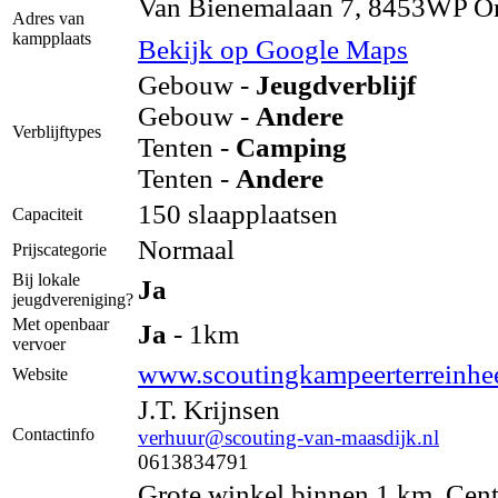
Van Bienemalaan 7, 8453WP O
Adres van
kampplaats
Bekijk op Google Maps
Gebouw -
Jeugdverblijf
Gebouw -
Andere
Verblijftypes
Tenten -
Camping
Tenten -
Andere
150 slaapplaatsen
Capaciteit
Normaal
Prijscategorie
Bij lokale
Ja
jeugdvereniging?
Met openbaar
Ja
- 1km
vervoer
www.scoutingkampeerterreinhe
Website
J.T. Krijnsen
Contactinfo
verhuur@scouting-van-maasdijk.nl
0613834791
Grote winkel binnen 1 km. Cen