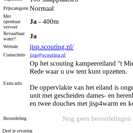
Normaal
Prijscategorie
Met
Ja
- 400m
openbaar
vervoer
Bevaarbaar
Ja
water?
jisp.scouting.nl/
Website
jisp@scouting.nl
Contactinfo
Op het scouting kampeereiland "t Mi
Rede waar u uw tent kunt opzetten.
Extra info
De oppervlakte van het eiland is onge
unit met gescheiden dames- en herenkan
en twee douches met jisp4warm en k
Nog geen beoordelingen
Beoordeling
Deel je ervaring