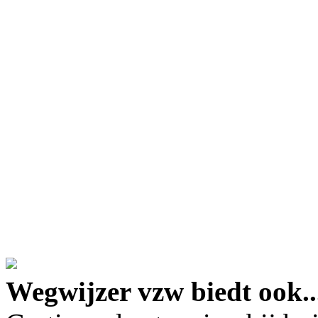
google maps embed lin
Wegwijzer vzw biedt ook..