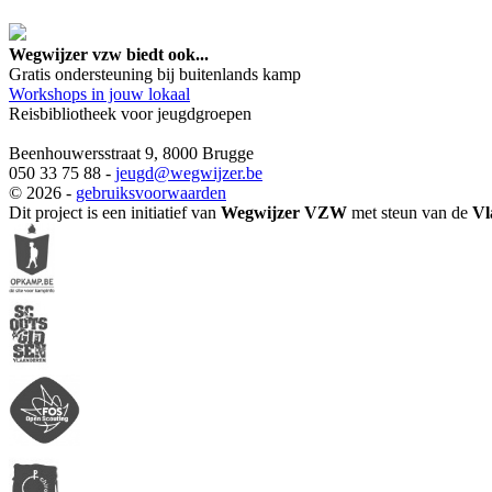
google maps embed lin
Wegwijzer vzw biedt ook...
Gratis ondersteuning bij buitenlands kamp
Workshops in jouw lokaal
Reisbibliotheek voor jeugdgroepen
Beenhouwersstraat 9, 8000 Brugge
050 33 75 88 -
jeugd
@wegwijzer.be
© 2026 -
gebruiksvoorwaarden
Dit project is een initiatief van
Wegwijzer VZW
met steun van de
Vl