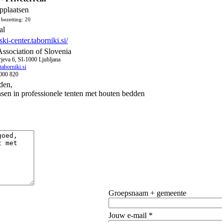
applaatsen
bezetting: 20
al
ski-center.taborniki.si/
Association of Slovenia
rjeva 6, SI-1000 Ljubljana
aborniki.si
000 820
den,
sen in professionele tenten met houten bedden
Groepsnaam + gemeente
Jouw e-mail *