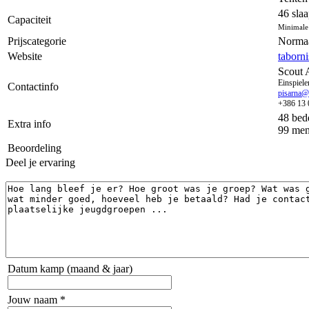
46 sla
Capaciteit
Minimale 
Prijscategorie
Norma
Website
taborni
Scout 
Einspiele
Contactinfo
pisarna@t
+386 13 
48 bed
Extra info
99 men
Beoordeling
Deel je ervaring
Datum kamp (maand & jaar)
Jouw naam *