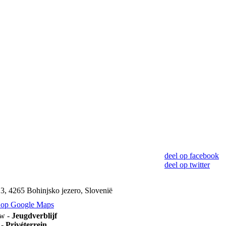
deel op facebook
deel op twitter
3, 4265 Bohinjsko jezero, Slovenië
 op Google Maps
w -
Jeugdverblijf
 -
Privéterrein