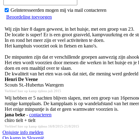
Geïnteresseerden mogen mij via mail contacteren
Beoordeling toevoegen
Wij zijn hier 8 dagen geweest, in het huisje, met een groep van 23.
De locatie is super! Er is een groot grasveld, kampvuurkring en de str
In en rond het meer zijn er veel activiteiten te doen.
Het kamphuis voorziet ook in fietsen en kano's.
De minpunten zijn dat er verschillende groepen aanwezig zijn alsook
Het eten wordt voorzien door mensen die werken in het huisje en je
doen en een maaltijd over te slaan.
De kwaliteit van het eten was ook dat niet, die mening werd gedeel
Henri De Veene
Scouts St.-Hubertus Waregem
Verbleef hier op kamp tijdens juli 2015
Wij hebben er 5 nachten blijven slapen, met een groep van 16persone
rustige kampplaats. De kampplaats is op wandelafstand van het meer 
Het enige minpuntje is dat er geen warmwater voorzien is.
jana beke
-
contacteren
chiro tielt + tielt
Verbleef hier op kamp tijdens 16/8/2015-21/8/2015
Onjuiste info melden
Op kamp in Slovenië