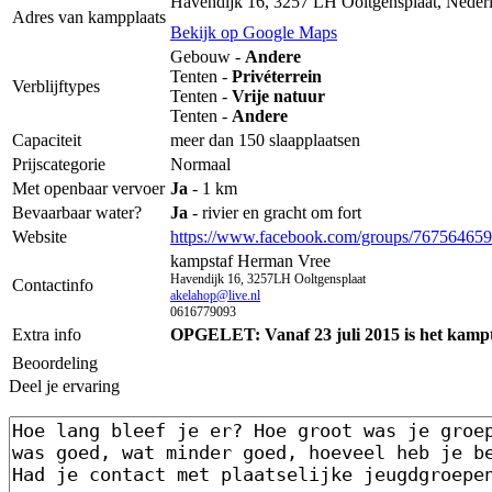
Havendijk 16, 3257 LH Ooltgensplaat, Neder
Adres van kampplaats
Bekijk op Google Maps
Gebouw -
Andere
Tenten -
Privéterrein
Verblijftypes
Tenten -
Vrije natuur
Tenten -
Andere
Capaciteit
meer dan 150 slaapplaatsen
Prijscategorie
Normaal
Met openbaar vervoer
Ja
- 1 km
Bevaarbaar water?
Ja
- rivier en gracht om fort
Website
https://www.facebook.com/groups/76756465
kampstaf Herman Vree
Havendijk 16, 3257LH Ooltgensplaat
Contactinfo
akelahop@live.nl
0616779093
Extra info
OPGELET: Vanaf 23 juli 2015 is het kampt
Beoordeling
Deel je ervaring