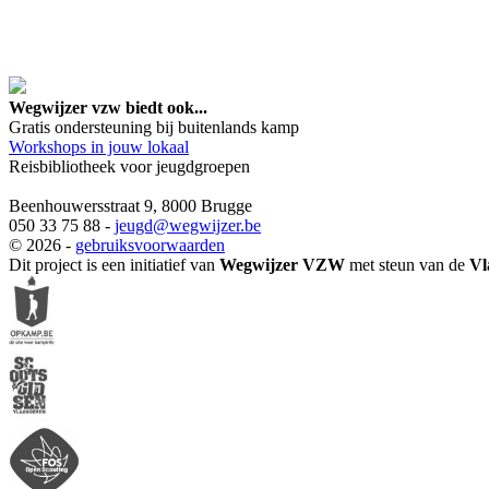
google maps embed lin
Wegwijzer vzw biedt ook...
Gratis ondersteuning bij buitenlands kamp
Workshops in jouw lokaal
Reisbibliotheek voor jeugdgroepen
Beenhouwersstraat 9, 8000 Brugge
050 33 75 88 -
jeugd
@wegwijzer.be
© 2026 -
gebruiksvoorwaarden
Dit project is een initiatief van
Wegwijzer VZW
met steun van de
Vl