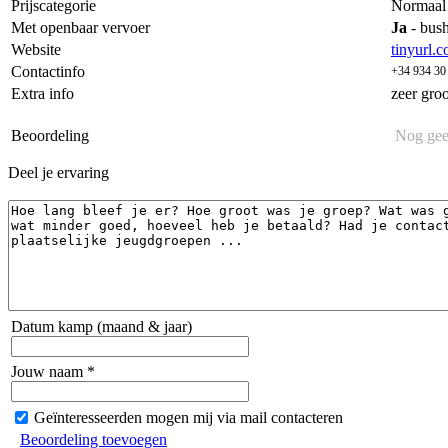
Prijscategorie
Normaal
Met openbaar vervoer
Ja
- bush
Website
tinyurl.
Contactinfo
+34 934 30
Extra info
zeer gro
Beoordeling
Nog gee
Deel je ervaring
Datum kamp (maand & jaar)
Jouw naam *
Geïnteresseerden mogen mij via mail contacteren
Beoordeling toevoegen