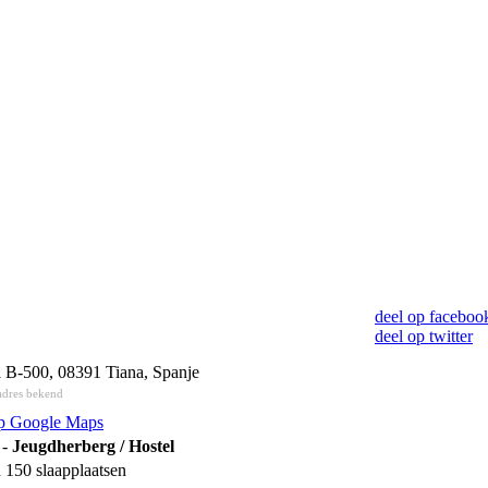
deel op faceboo
deel op twitter
a B-500, 08391 Tiana, Spanje
adres bekend
op Google Maps
 -
Jeugdherberg / Hostel
 150 slaapplaatsen