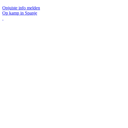
Onjuiste info melden
Op kamp in Spanje