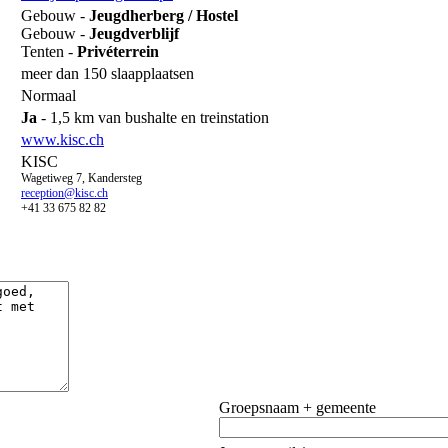
Gebouw -
Jeugdherberg / Hostel
Gebouw -
Jeugdverblijf
Tenten -
Privéterrein
meer dan 150 slaapplaatsen
Normaal
Ja
- 1,5 km van bushalte en treinstation
www.kisc.ch
KISC
Wagetiweg 7, Kandersteg
reception@kisc.ch
+41 33 675 82 82
Groepsnaam + gemeente