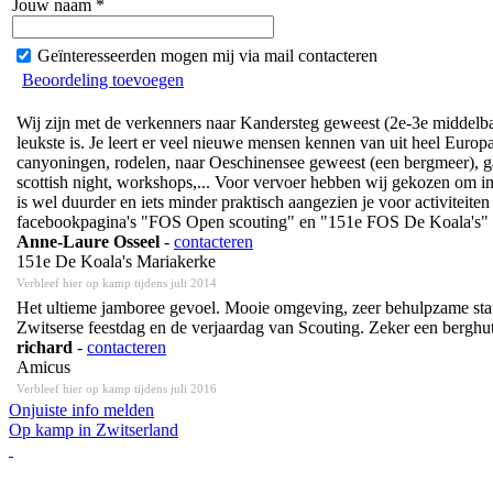
Jouw naam *
Geïnteresseerden mogen mij via mail contacteren
Beoordeling toevoegen
Wij zijn met de verkenners naar Kandersteg geweest (2e-3e middelbaar)
leukste is. Je leert er veel nieuwe mensen kennen van uit heel Europa
canyoningen, rodelen, naar Oeschinensee geweest (een bergmeer), gaan 
scottish night, workshops,... Voor vervoer hebben wij gekozen om in 
is wel duurder en iets minder praktisch aangezien je voor activiteit
facebookpagina's "FOS Open scouting" en "151e FOS De Koala's" ka
Anne-Laure Osseel
-
contacteren
151e De Koala's Mariakerke
Verbleef hier op kamp tijdens juli 2014
Het ultieme jamboree gevoel. Mooie omgeving, zeer behulpzame staf e
Zwitserse feestdag en de verjaardag van Scouting. Zeker een berghut
richard
-
contacteren
Amicus
Verbleef hier op kamp tijdens juli 2016
Onjuiste info melden
Op kamp in Zwitserland