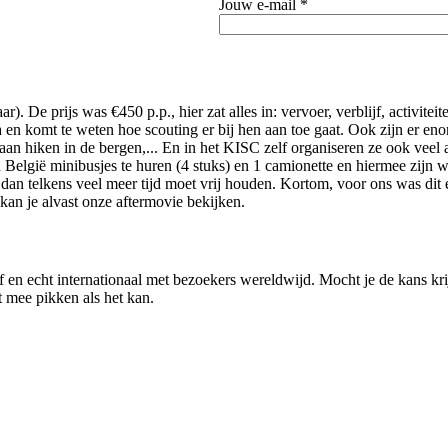
Jouw e-mail *
. De prijs was €450 p.p., hier zat alles in: vervoer, verblijf, activite
 en komt te weten hoe scouting er bij hen aan toe gaat. Ook zijn er eno
hiken in de bergen,... En in het KISC zelf organiseren ze ook veel acti
België minibusjes te huren (4 stuks) en 1 camionette en hiermee zijn w
en dan telkens veel meer tijd moet vrij houden. Kortom, voor ons was dit
n je alvast onze aftermovie bekijken.
n echt internationaal met bezoekers wereldwijd. Mocht je de kans krijg
 mee pikken als het kan.