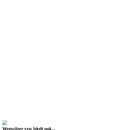
google maps embed lin
Wegwijzer vzw biedt ook...