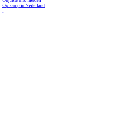
Onjuiste info melden
Op kamp in Nederland