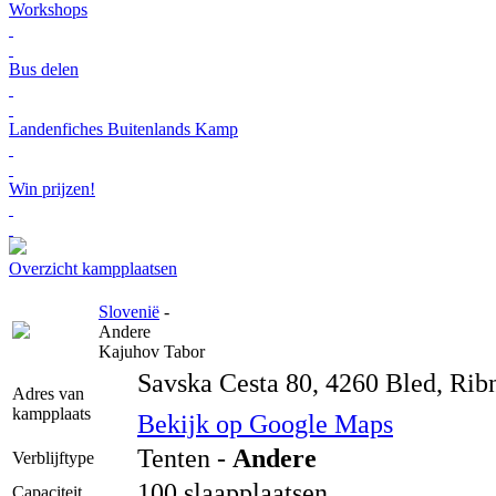
Workshops
Bus delen
Landenfiches Buitenlands Kamp
Win prijzen!
Overzicht kampplaatsen
Slovenië
-
Andere
Kajuhov Tabor
Savska Cesta 80, 4260 Bled, Rib
Adres van
kampplaats
Bekijk op Google Maps
Tenten -
Andere
Verblijftype
100 slaapplaatsen
Capaciteit