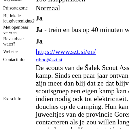
Normaal
Prijscategorie
Bij lokale
Ja
jeugdvereniging?
Met openbaar
Ja
- trein en bus op 40 minuten 
vervoer
Bevaarbaar
Ja
water?
https://www.szt.si/en/
Website
ribno@szt.si
Contactinfo
De scouts van de Šalek Scout Ass
kamp. Sinds een paar jaar ontvan
zijn meer dan blij dat ze dat bl
scoutsgroep een eigen kamp kan o
indien nodig ook tot elektricitei
Extra info
douches op de camping. Hun kamp
juweeltjes van de provincie Gor
contacteren als je zou willen la