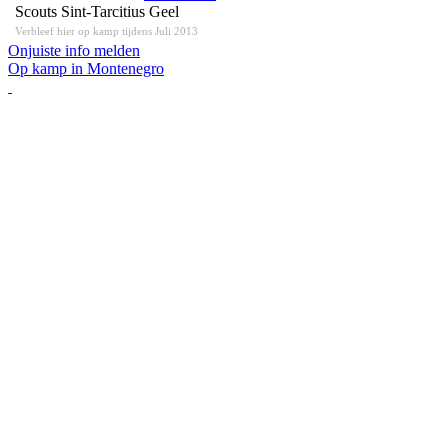
Scouts Sint-Tarcitius Geel
Verbleef hier op kamp tijdens Juli 2013
Onjuiste info melden
Op kamp in Montenegro