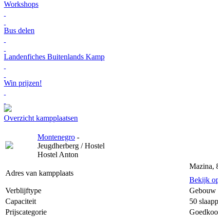
Workshops
Bus delen
Landenfiches Buitenlands Kamp
Win prijzen!
Overzicht kampplaatsen
Montenegro
-
Jeugdherberg / Hostel
Hostel Anton
Mazina, 
Adres van kampplaats
Bekijk o
Verblijftype
Gebouw
Capaciteit
50 slaapp
Prijscategorie
Goedkoo