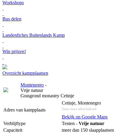
Workshops
Bus delen
Landenfiches Buitenlands Kamp
Win prijzen!
Overzicht kampplaatsen
Montenegro
-
Vrije natuur
Grasgrond monastry Cetinje
Cetinje, Montenegro
Geen exact adres bekend
Adres van kampplaats
Bekijk op Google Maps
Verblijftype
Tenten -
Vrije natuur
Capaciteit
meer dan 150 slaapplaatsen