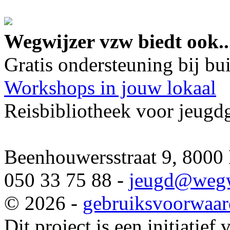
google maps embed lin
Wegwijzer vzw biedt ook..
Gratis ondersteuning bij b
Workshops in jouw lokaal
Reisbibliotheek voor jeugd
Beenhouwersstraat 9, 8000
050 33 75 88 -
jeugd
@wegw
© 2026 -
gebruiksvoorwaa
Dit project is een initiatief