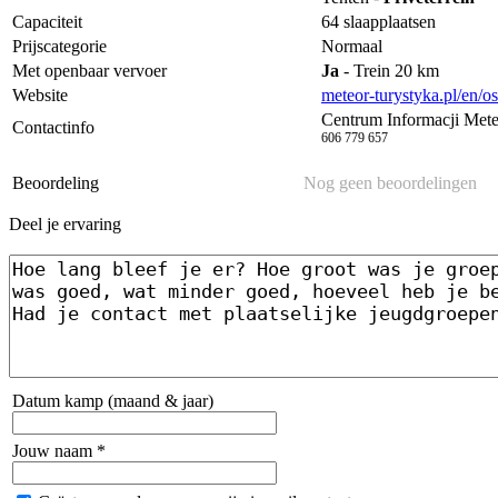
Capaciteit
64 slaapplaatsen
Prijscategorie
Normaal
Met openbaar vervoer
Ja
- Trein 20 km
Website
meteor-turystyka.pl/en/o
Centrum Informacji Met
Contactinfo
606 779 657
Beoordeling
Nog geen beoordelingen
Deel je ervaring
Datum kamp (maand & jaar)
Jouw naam *