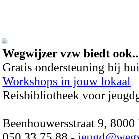
google maps embed lin
Wegwijzer vzw biedt ook..
Gratis ondersteuning bij b
Workshops in jouw lokaal
Reisbibliotheek voor jeugd
Beenhouwersstraat 9, 8000
050 33 75 88 -
jeugd
@wegw