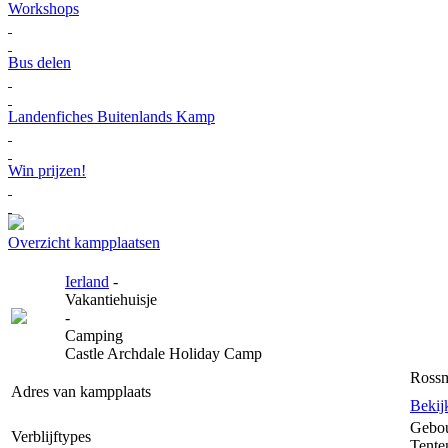
Workshops
Bus delen
Landenfiches Buitenlands Kamp
Win prijzen!
Overzicht kampplaatsen
Ierland
-
Vakantiehuisje
-
Camping
Castle Archdale Holiday Camp
Rossm
Adres van kampplaats
Bekij
Gebo
Verblijftypes
Tente