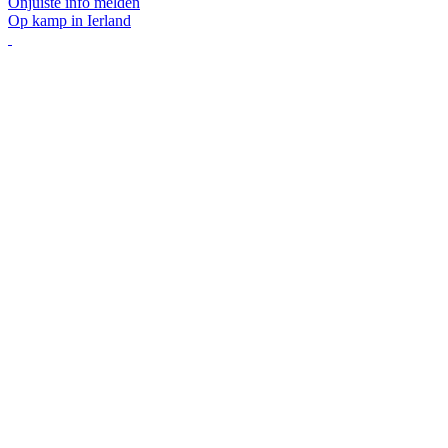
Onjuiste info melden
Op kamp in Ierland