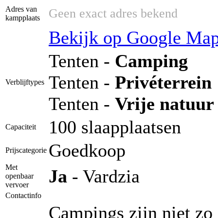
Adres van
Geen exact adres bekend
kampplaats
Bekijk op Google Ma
Tenten -
Camping
Tenten -
Privéterrein
Verblijftypes
Tenten -
Vrije natuur
100 slaapplaatsen
Capaciteit
Goedkoop
Prijscategorie
Met
Ja
- Vardzia
openbaar
vervoer
Contactinfo
Campings zijn niet zo 