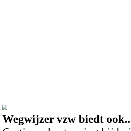
google maps embed lin
Wegwijzer vzw biedt ook..