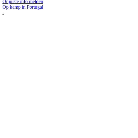
Onjuiste info melden
Op kamp in Portugal