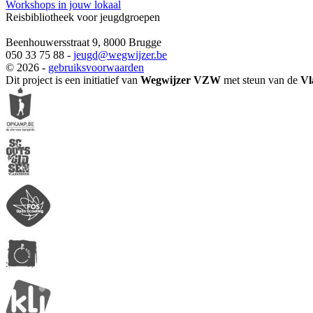
Workshops in jouw lokaal
Reisbibliotheek voor jeugdgroepen
Beenhouwersstraat 9, 8000 Brugge
050 33 75 88 -
jeugd
@wegwijzer.be
© 2026 -
gebruiksvoorwaarden
Dit project is een initiatief van
Wegwijzer VZW
met steun van de
Vl