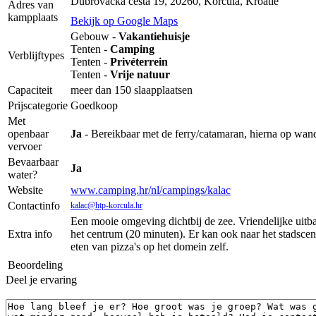
Dubrovačka cesta 19, 20260, Korčula, Kroatië
Adres van
kampplaats
Bekijk op Google Maps
Gebouw -
Vakantiehuisje
Tenten -
Camping
Verblijftypes
Tenten -
Privéterrein
Tenten -
Vrije natuur
Capaciteit
meer dan 150 slaapplaatsen
Prijscategorie
Goedkoop
Met
openbaar
Ja
- Bereikbaar met de ferry/catamaran, hierna op wand
vervoer
Bevaarbaar
Ja
water?
Website
www.camping.hr/nl/campings/kalac
Contactinfo
kalac@htp-korcula.hr
Een mooie omgeving dichtbij de zee. Vriendelijke uitb
Extra info
het centrum (20 minuten). Er kan ook naar het stadsce
eten van pizza's op het domein zelf.
Beoordeling
Deel je ervaring