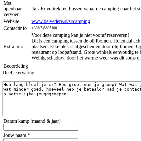
Met
openbaar
Ja
- Er vertrekken bussen vanaf de camping naar het st
vervoer
Website
www.belvedere.si/sl/camping
Contactinfo
+386(5)6605100
Voor deze camping kan je niet vooraf reserveren!
Dit is een camping tussen de olijfbomen. Helemaal acht
Extra info
plaatsen. Elke plek is afgescheiden door olijfbomen. O
restaurant op loopafstand. Grote winkels eenvoudig te 
Weinig schaduw, door het warme weer was dit soms 
Beoordeling
Deel je ervaring
Datum kamp (maand & jaar)
Jouw naam *