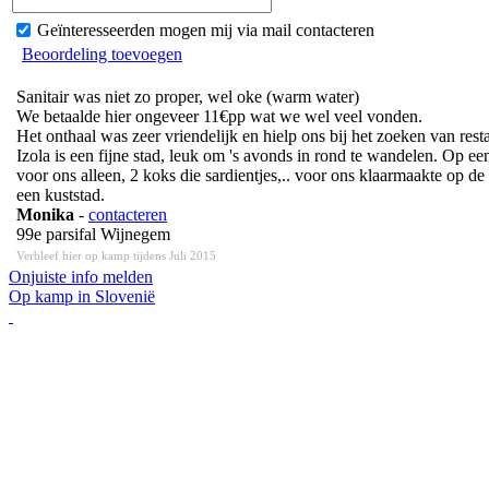
Geïnteresseerden mogen mij via mail contacteren
Beoordeling toevoegen
Sanitair was niet zo proper, wel oke (warm water)
We betaalde hier ongeveer 11€pp wat we wel veel vonden.
Het onthaal was zeer vriendelijk en hielp ons bij het zoeken van rest
Izola is een fijne stad, leuk om 's avonds in rond te wandelen. Op een
voor ons alleen, 2 koks die sardientjes,.. voor ons klaarmaakte op d
een kuststad.
Monika
-
contacteren
99e parsifal Wijnegem
Verbleef hier op kamp tijdens Juli 2015
Onjuiste info melden
Op kamp in Slovenië