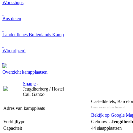
Workshops
Bus delen
Landenfiches Buitenlands Kamp
Win prijzen!
Overzicht kampplaatsen
Spanje
-
Jeugdherberg / Hostel
Call Ganxo
Castelldefels, Barcelo
Geen exact adres bekend
Adres van kampplaats
Bekijk op Google Ma
Verblijftype
Gebouw -
Jeugdherbe
Capaciteit
44 slaapplaatsen