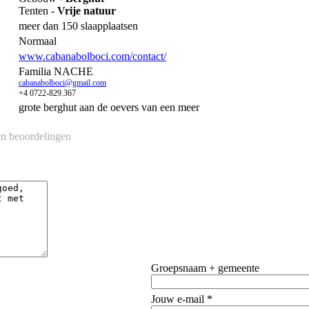
Tenten -
Vrije natuur
meer dan 150 slaapplaatsen
Normaal
www.cabanabolboci.com/contact/
Familia NACHE
cabanabolboci@gmail.com
+4 0722-829.367
grote berghut aan de oevers van een meer
n beoordelingen
Groepsnaam + gemeente
Jouw e-mail *