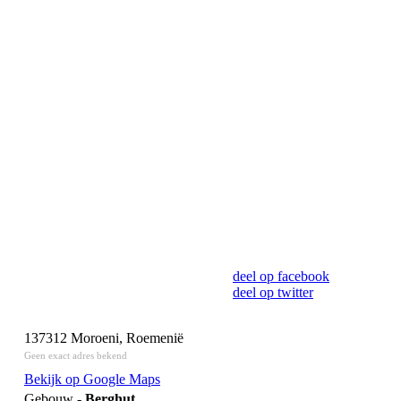
deel op facebook
deel op twitter
137312 Moroeni, Roemenië
Geen exact adres bekend
Bekijk op Google Maps
Gebouw -
Berghut