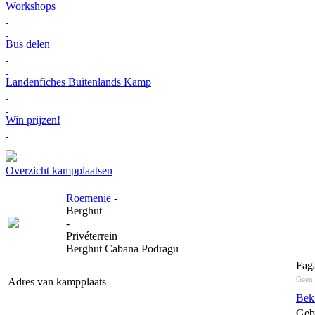
Workshops
Bus delen
Landenfiches Buitenlands Kamp
Win prijzen!
Overzicht kampplaatsen
Roemenië
-
Berghut
-
Privéterrein
Berghut Cabana Podragu
Fag
Geen 
Adres van kampplaats
Bek
Geb