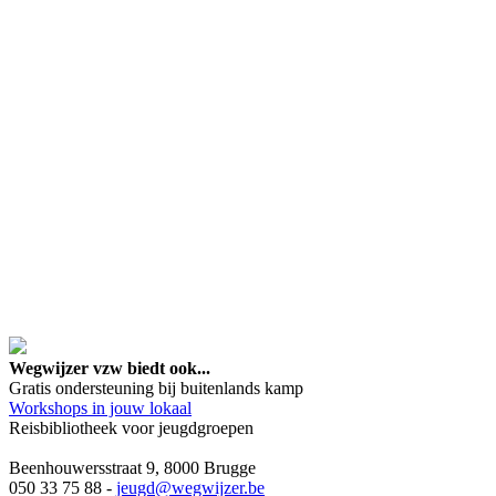
google maps embed lin
Wegwijzer vzw biedt ook...
Gratis ondersteuning bij buitenlands kamp
Workshops in jouw lokaal
Reisbibliotheek voor jeugdgroepen
Beenhouwersstraat 9, 8000 Brugge
050 33 75 88 -
jeugd
@wegwijzer.be