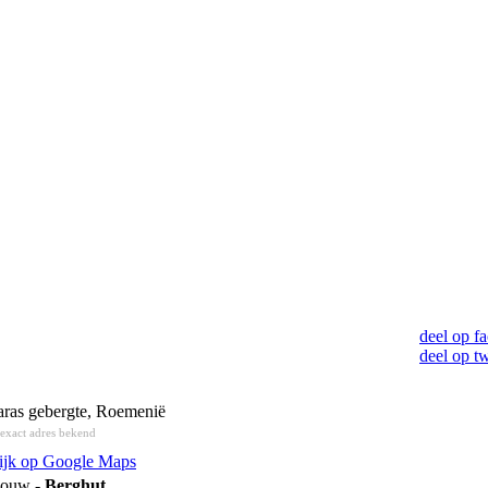
deel op f
deel op tw
aras gebergte, Roemenië
exact adres bekend
ijk op Google Maps
ouw -
Berghut