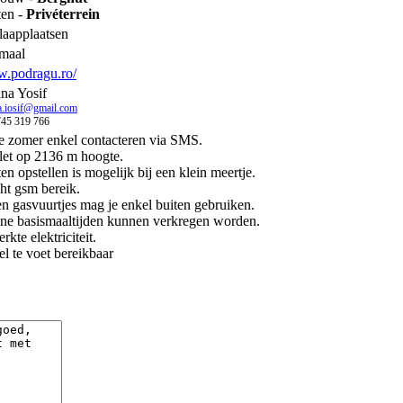
ten -
Privéterrein
laapplaatsen
maal
.podragu.ro/
na Yosif
a.iosif@gmail.com
745 319 766
e zomer enkel contacteren via SMS.
let op 2136 m hoogte.
en opstellen is mogelijk bij een klein meertje.
ht gsm bereik.
n gasvuurtjes mag je enkel buiten gebruiken.
ne basismaaltijden kunnen verkregen worden.
rkte elektriciteit.
l te voet bereikbaar