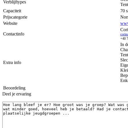
Verblijftypes
Ten
Capaciteit
70 s
Prijscategorie
Nor
Website
www
Cori
Contactinfo
corin
+40 
In d
Cha
Tent
Slec
Extra info
Eige
Klei
Bepe
Enke
Beoordeling
Deel je ervaring