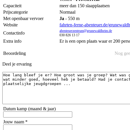
Capaciteit
meer dan 150 slaapplaatsen
Prijscategorie
Normaal
Met openbaar vervoer
Ja
- 550 m
Website
fahrten-ferne-abenteuer.de/grunewaldh
abenteuerzentrum@grunewaldheim.de
Contactinfo
030 826 13 17
Extra info
Er is een open plaats waar er 200 pers
Beoordeling
Nog gee
Deel je ervaring
Datum kamp (maand & jaar)
Jouw naam *