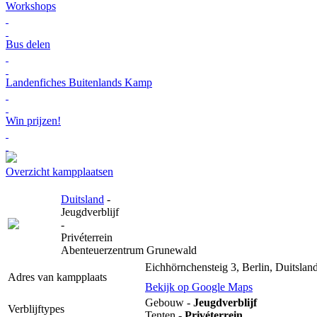
Workshops
Bus delen
Landenfiches Buitenlands Kamp
Win prijzen!
Overzicht kampplaatsen
Duitsland
-
Jeugdverblijf
-
Privéterrein
Abenteuerzentrum Grunewald
Eichhörnchensteig 3, Berlin, Duitslan
Adres van kampplaats
Bekijk op Google Maps
Gebouw -
Jeugdverblijf
Verblijftypes
Tenten -
Privéterrein