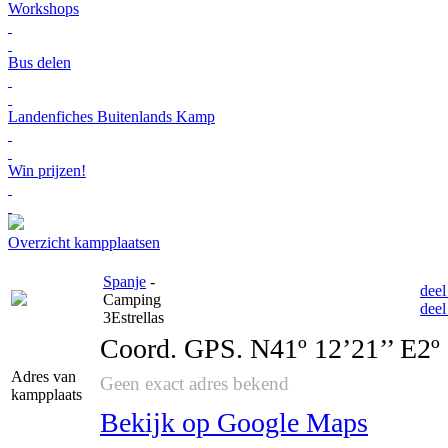
Workshops
Bus delen
Landenfiches Buitenlands Kamp
Win prijzen!
Overzicht kampplaatsen
Spanje
-
deel
Camping
deel
3Estrellas
Coord. GPS. N41º 12’21’’ E2º 
Adres van
Geen exact adres bekend
kampplaats
Bekijk op Google Maps